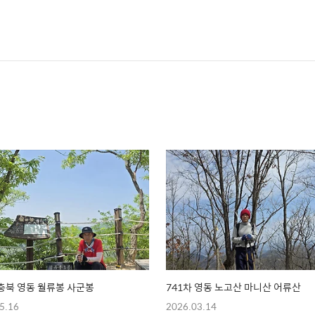
 충북 영동 월류봉 사군봉
741차 영동 노고산 마니산 어류산
5.16
2026.03.14