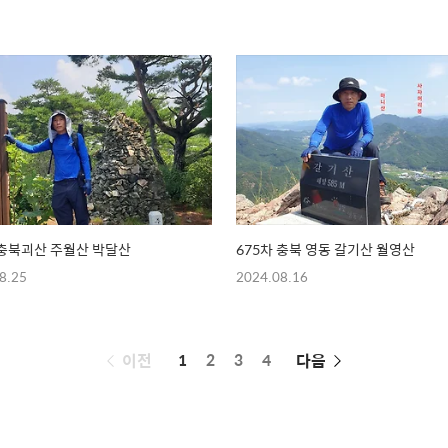
 충북괴산 주월산 박달산
675차 충북 영동 갈기산 월영산
8.25
2024.08.16
페
이전
1
2
3
4
다음
이
징