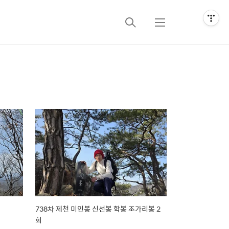
검
메
색
뉴
738차 제천 미인봉 신선봉 학봉 조가리봉 2
회