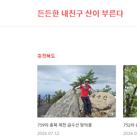
든든한 내친구 산이 부른다
충청북도
759차 충북 제천 금수산 망덕봉
752차
2026.07.12
2026.0